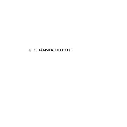
Přejít
na
obsah
/
DÁMSKÁ KOLEKCE
DOMŮ