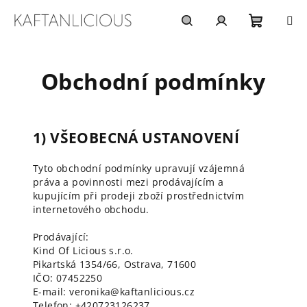
Přejít
na
obsah
Nákupn
Hledat
Přihlášení
Obchodní podmínky
košík
1) VŠEOBECNÁ USTANOVENÍ
Tyto obchodní podmínky upravují vzájemná
práva a povinnosti mezi prodávajícím a
kupujícím při prodeji zboží prostřednictvím
internetového obchodu.
Prodávající:
Kind Of Licious s.r.o.
Pikartská 1354/66, Ostrava, 71600
IČO: 07452250
E-mail: veronika@kaftanlicious.cz
Telefon: +420723126237