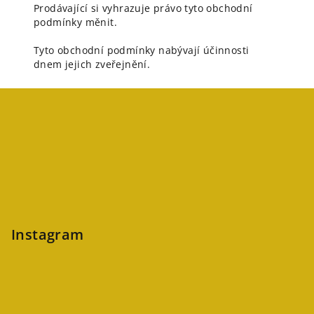
Prodávající si vyhrazuje právo tyto obchodní
podmínky měnit.
Tyto obchodní podmínky nabývají účinnosti
dnem jejich zveřejnění.
Z
á
p
a
t
í
Instagram