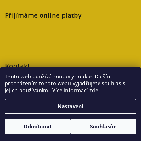
Přijímáme online platby
Kontakt
Tento web používá soubory cookie. Dalším
veronika
@
kaftanlicious.cz
procházením tohoto webu vyjadřujete souhlas s
+420723126237
jejich používáním.. Více informací
zde
.
Nastavení
Copyright 2026
Kaftanlicious
. Všechna práva vyhrazena.
Odmítnout
Souhlasím
Vytvořil Shoptet