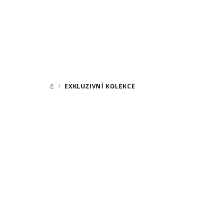
Přejít
na
obsah
/
EXKLUZIVNÍ KOLEKCE
DOMŮ