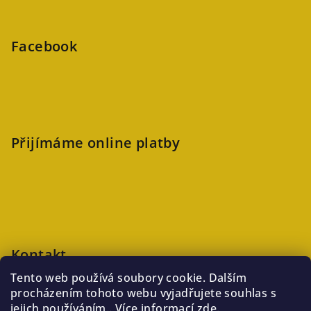
Facebook
Přijímáme online platby
Kontakt
Tento web používá soubory cookie. Dalším
veronika
@
kaftanlicious.cz
procházením tohoto webu vyjadřujete souhlas s
+420723126237
jejich používáním.. Více informací
zde
.