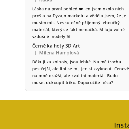
Hodnocení produktu je 5 z 5 hvězdiček.
Láska na první pohled ❤️ Jen jsem okolo nich
prošla na Dyzajn marketu a věděla jsem, že je
musím mít. Neskutečně příjemný lehoučký
materiál, který se fakt nemačká. Miluju volné
vzdušné modely 🌸
Černé kalhoty 3D Art
Milena Hamplová
|
Hodnocení produktu je 5 z 5 hvězdiček.
Děkuji za kolhoty, jsou lehké. Na mě trochu
pestřejší, ale líbí se mi, jen si zvyknout. Cenově
na mně dražší, ale kvalitní materiál. Budu
muset dokoupit triko. Doporučíte něco?
Z
á
Ins
p