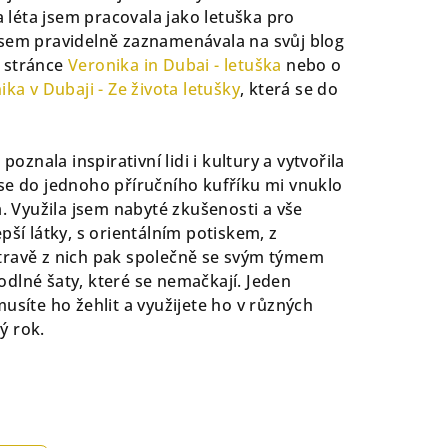
 léta jsem pracovala jako letuška pro
 jsem pravidelně zaznamenávala na svůj blog
B stránce
Veronika in Dubai - letuška
nebo o
ika v Dubaji - Ze života letušky
, která se do
znala inspirativní lidi i kultury a vytvořila
í se do jednoho příručního kufříku mi vnuklo
. Využila jsem nabyté zkušenosti a vše
epší látky, s orientálním potiskem, z
Ostravě z nich pak společně se svým týmem
odlné šaty, které se nemačkají. Jeden
síte ho žehlit a využijete ho v různých
ý rok.