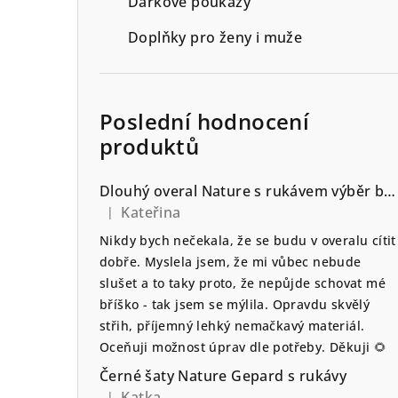
Dárkové poukazy
n
n
Doplňky pro ženy i muže
í
p
Poslední hodnocení
a
produktů
n
Dlouhý overal Nature s rukávem výběr barvy
e
Kateřina
|
Hodnocení produktu je 5 z 5 hvězdiček.
l
Nikdy bych nečekala, že se budu v overalu cítit
dobře. Myslela jsem, že mi vůbec nebude
slušet a to taky proto, že nepůjde schovat mé
bříško - tak jsem se mýlila. Opravdu skvělý
střih, příjemný lehký nemačkavý materiál.
Oceňuji možnost úprav dle potřeby. Děkuji 🌻
Černé šaty Nature Gepard s rukávy
Katka
|