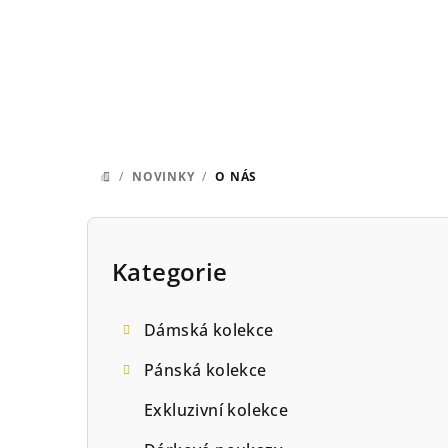
Přejít
na
obsah
/
NOVINKY
/
O NÁS
DOMŮ
P
o
Kategorie
Přeskočit
kategorie
s
Dámská kolekce
t
Pánská kolekce
r
Exkluzivní kolekce
a