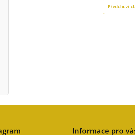
Předchozí č
tagram
Informace pro vá