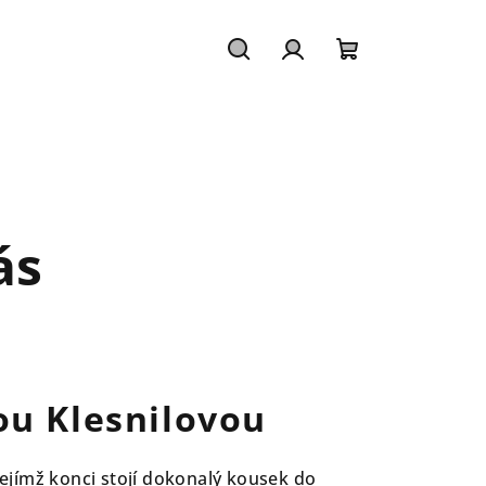
Hledat
Přihlášení
Nákupní
košík
ás
ou Klesnilovou
jejímž konci stojí dokonalý kousek do