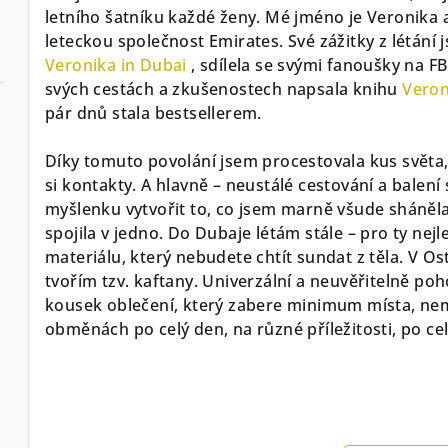
letního šatníku každé ženy. Mé jméno je Veronika a
leteckou společnost Emirates. Své zážitky z létání
Veronika in Dubai
, sdílela se svými fanoušky na F
svých cestách a zkušenostech napsala knihu
Veron
pár dnů stala bestsellerem.
Díky tomuto povolání jsem procestovala kus světa, po
si kontakty. A hlavně – neustálé cestování a balen
myšlenku vytvořit to, co jsem marně všude sháněla
spojila v jedno. Do Dubaje létám stále – pro ty nejl
materiálu, který nebudete chtít sundat z těla. V 
tvořím tzv. kaftany. Univerzální a neuvěřitelně poh
kousek oblečení, který zabere minimum místa, nemu
obměnách po celý den, na různé příležitosti, po cel