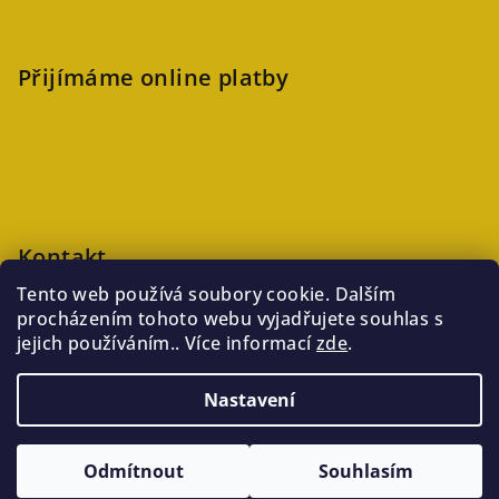
Přijímáme online platby
Kontakt
Tento web používá soubory cookie. Dalším
veronika
@
kaftanlicious.cz
procházením tohoto webu vyjadřujete souhlas s
+420723126237
jejich používáním.. Více informací
zde
.
Nastavení
Copyright 2026
Kaftanlicious
. Všechna práva vyhrazena.
Odmítnout
Souhlasím
Vytvořil Shoptet