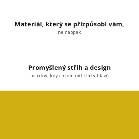
Materiál, který se přizpůsobí vám,
ne naopak
Promyšlený střih a design
pro dny, kdy chcete mít klid v hlavě
Z
á
p
a
t
í