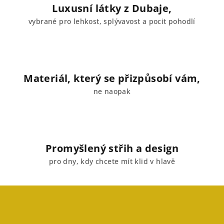
Luxusní látky z Dubaje,
vybrané pro lehkost, splývavost a pocit pohodlí
Materiál, který se přizpůsobí vám,
ne naopak
Promyšlený střih a design
pro dny, kdy chcete mít klid v hlavě
Z
á
p