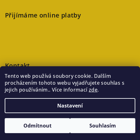
Přijímáme online platby
Kontakt
Tento web používá soubory cookie. Dalším
veronika
@
kaftanlicious.cz
procházením tohoto webu vyjadřujete souhlas s
+420723126237
jejich používáním.. Více informací
zde
.
Nastavení
Copyright 2026
Kaftanlicious
. Všechna práva vyhrazena.
Odmítnout
Souhlasím
Vytvořil Shoptet