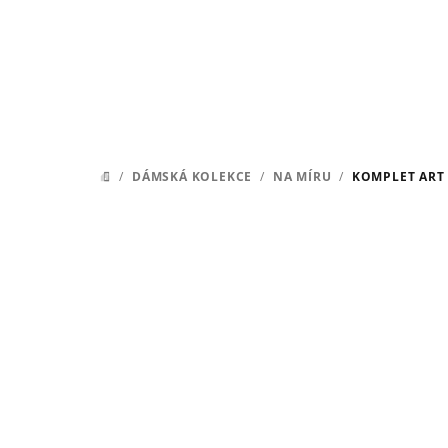
Přejít
na
obsah
/
DÁMSKÁ KOLEKCE
/
NA MÍRU
/
KOMPLET ART
DOMŮ