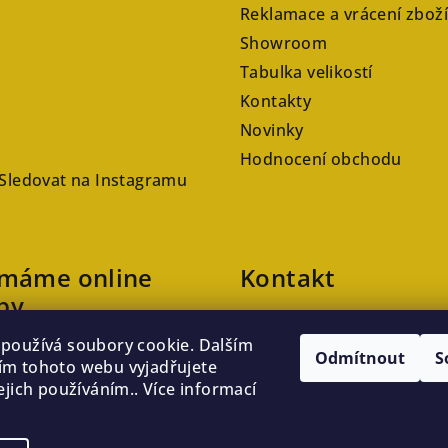
Reklamace a vrácení zboží
Showroom
Tabulka velikostí
Kontakty
Novinky
Hodnocení obchodu
Sledovat na Instagramu
ímáme online
Kontakt
by
veronika
@
kaftanlicious.cz
používá soubory cookie. Dalším
+420723126237
Odmítnout
S
m tohoto webu vyjadřujete
ejich používáním.. Více informací