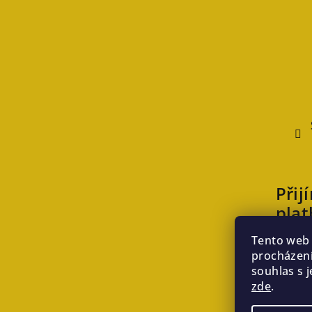
Přij
plat
Tento web 
procházení
souhlas s j
zde
.