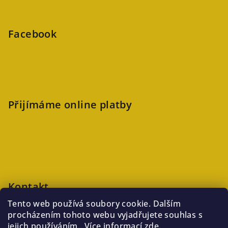
Facebook
Přijímáme online platby
Kontakt
Tento web používá soubory cookie. Dalším
veronika
@
kaftanlicious.cz
procházením tohoto webu vyjadřujete souhlas s
+420723126237
jejich používáním.. Více informací
zde
.