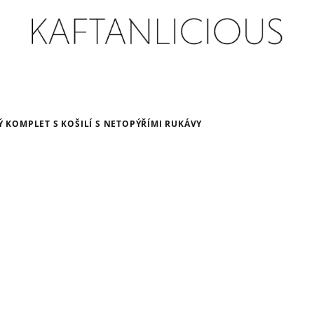
 KOMPLET S KOŠILÍ S NETOPÝŘÍMI RUKÁVY