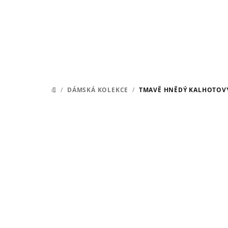
Přejít
na
obsah
/
DÁMSKÁ KOLEKCE
/
TMAVĚ HNĚDÝ KALHOTOVÝ
DOMŮ