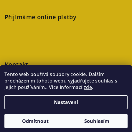
Přijímáme online platby
Kontakt
Tento web používá soubory cookie. Dalším
veronika
@
kaftanlicious.cz
procházením tohoto webu vyjadřujete souhlas s
+420723126237
jejich používáním.. Více informací
zde
.
Nastavení
Copyright 2026
Kaftanlicious
. Všechna práva vyhrazena.
Odmítnout
Souhlasím
Vytvořil Shoptet