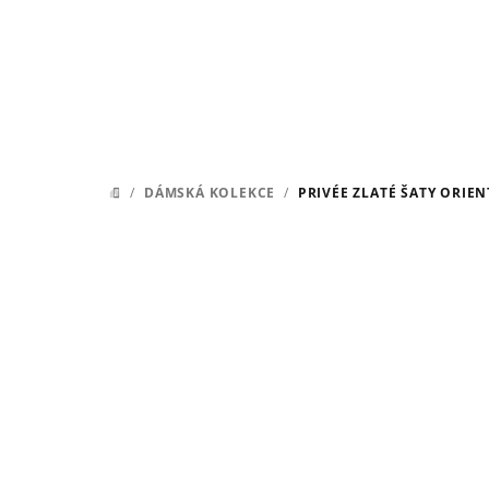
Přejít
na
obsah
/
DÁMSKÁ KOLEKCE
/
PRIVÉE ZLATÉ ŠATY ORIEN
DOMŮ