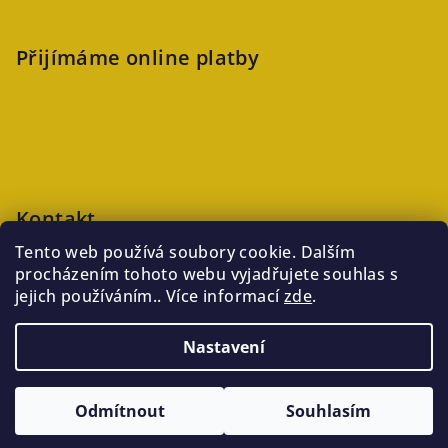
Přijímáme online platby
Kontakt
Tento web používá soubory cookie. Dalším
veronika
@
kaftanlicious.cz
procházením tohoto webu vyjadřujete souhlas s
+420723126237
jejich používáním.. Více informací
zde
.
Nastavení
Copyright 2026
Kaftanlicious
. Všechna práva vyhrazena.
Odmítnout
Souhlasím
Vytvořil Shoptet