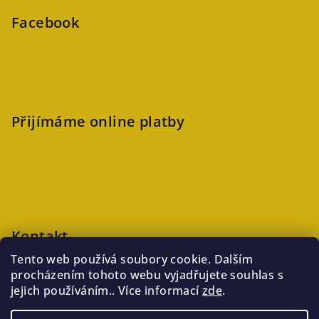
Facebook
Přijímáme online platby
Kontakt
Tento web používá soubory cookie. Dalším
veronika
@
kaftanlicious.cz
procházením tohoto webu vyjadřujete souhlas s
+420723126237
jejich používáním.. Více informací
zde
.