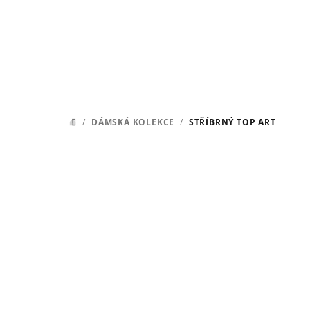
Přejít
na
obsah
/
DÁMSKÁ KOLEKCE
/
STŘÍBRNÝ TOP ART
DOMŮ