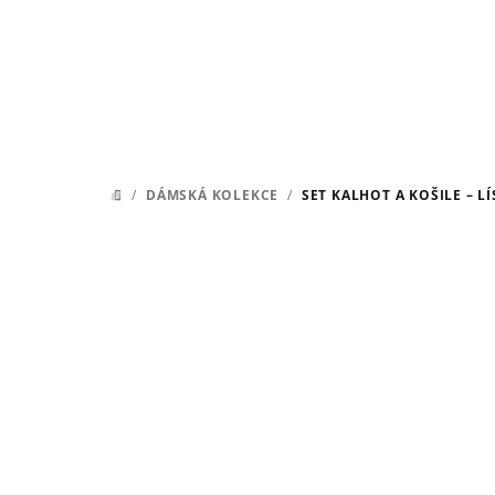
Přejít
na
obsah
/
DÁMSKÁ KOLEKCE
/
SET KALHOT A KOŠILE – 
DOMŮ