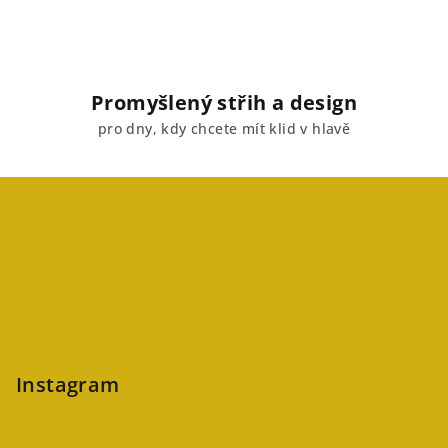
Promyšlený střih a design
pro dny, kdy chcete mít klid v hlavě
Z
á
p
a
t
í
Instagram