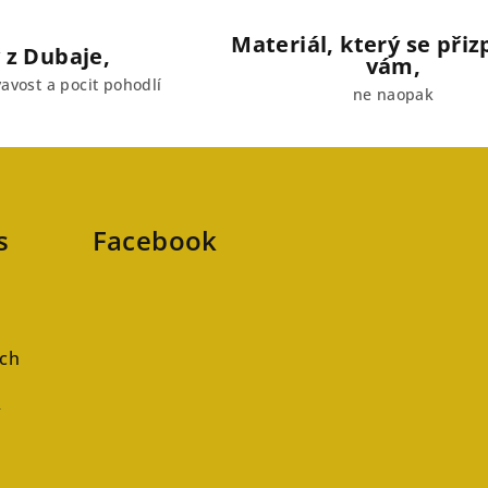
Materiál, který se při
 z Dubaje,
vám,
avost a pocit pohodlí
ne naopak
s
Facebook
ch