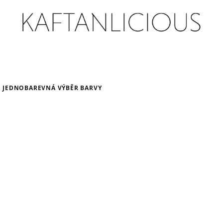
E JEDNOBAREVNÁ VÝBĚR BARVY