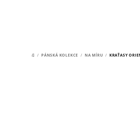
Přejít
na
obsah
/
PÁNSKÁ KOLEKCE
/
NA MÍRU
/
KRAŤASY ORIE
DOMŮ