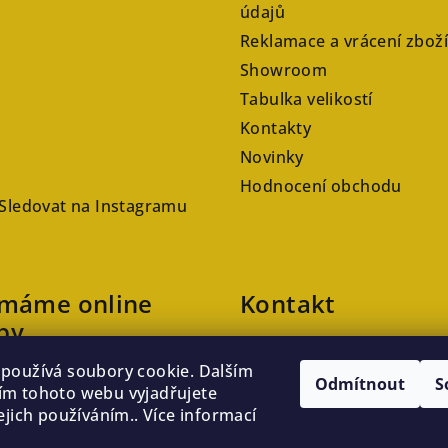
údajů
Reklamace a vrácení zboží
Showroom
Tabulka velikostí
Kontakty
Novinky
Hodnocení obchodu
Sledovat na Instagramu
ímáme online
Kontakt
by
veronika
@
kaftanlicious.cz
používá soubory cookie. Dalším
+420723126237
Odmítnout
S
m tohoto webu vyjadřujete
ejich používáním.. Více informací