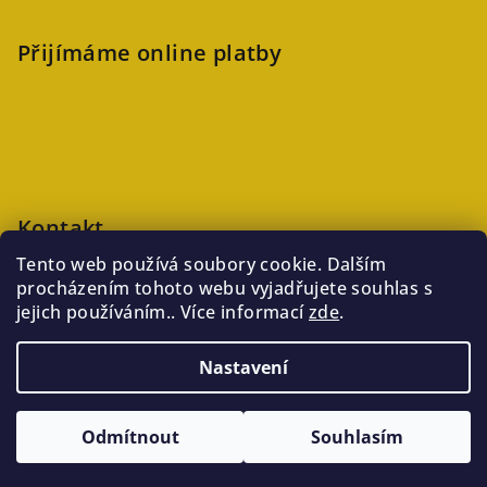
Přijímáme online platby
Kontakt
Tento web používá soubory cookie. Dalším
veronika
@
kaftanlicious.cz
procházením tohoto webu vyjadřujete souhlas s
+420723126237
jejich používáním.. Více informací
zde
.
Nastavení
Copyright 2026
Kaftanlicious
. Všechna práva vyhrazena.
Odmítnout
Souhlasím
Vytvořil Shoptet